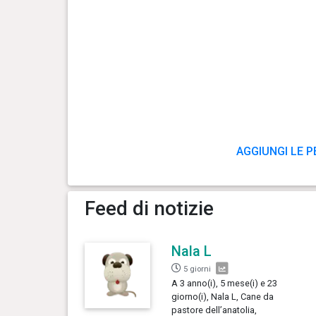
AGGIUNGI LE P
Feed di notizie
Nala L
5 giorni
A 3 anno(i), 5 mese(i) e 23
giorno(i), Nala L, Cane da
pastore dell’anatolia,