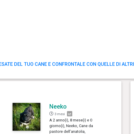
ESATE DEL TUO CANE E CONFRONTALE CON QUELLE DI ALTRI
Neeko
3 mesi
A 2 anno(i), 8 mese(i) e 0
giorno(i), Neeko, Cane da
pastore dell’anatolia,