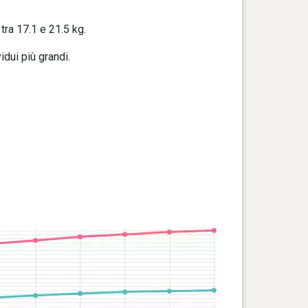
ra 17.1 e 21.5 kg.
idui più grandi.