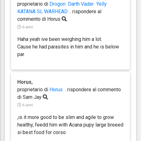
proprietario di
Drogon
Darth Vader
Yelly
KATANA SL WARHEAD
. rispondere
al
commento di Horus
.
6 anni
Haha yeah ive been weighing him a lot.
Cause he had parasites in him and he is below
par.
Horus,
proprietario di
Horus
. rispondere
al commento
di Sam Jay
.
6 anni
,is it more good to be slim and agile to grow
healthy, feedd him with Acana pupy large breeed
si best food for corso