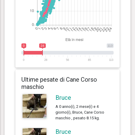
0
24
113
0
28
56
85
113
Ultime pesate di Cane Corso
maschio
Bruce
A 0 anno(i), 2 mese(i) e 4
giorno(i), Bruce, Cane Corso
maschio , pesato 8.15 kg.
Bruce