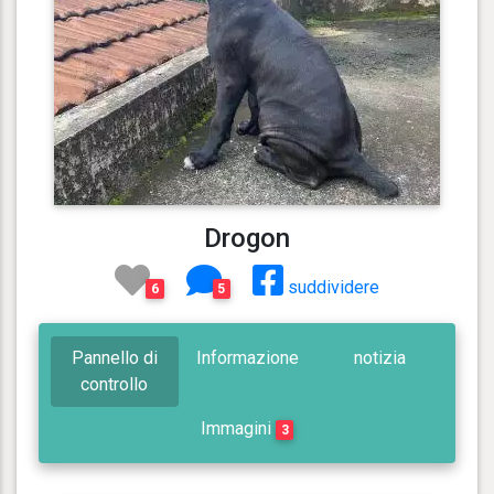
Drogon
suddividere
6
5
Pannello di
Informazione
notizia
controllo
Immagini
3