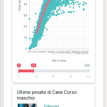
0
24
113
0
28
56
85
113
Ultime pesate di Cane Corso
maschio
Vénom