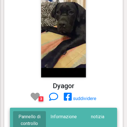
Dyagor
suddividere
3
Pannello di
Informazione
notizia
controllo