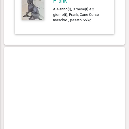
Frank
A 4 anno(i), 3 mese(i) e 2
giorno(i), Frank, Cane Corso
maschio , pesato 65 kg.