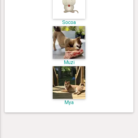
Socoa
Muzi
Mya