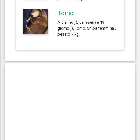
Tomo
A 0 anno(i), 5 mese(i) e 19
giorno(i), Tomo, Shiba femmina ,
pesato 7 kg.