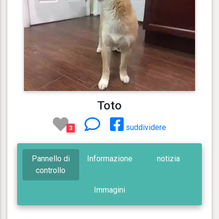
Toto
suddividere
3
Pannello di
Informazione
notizia
controllo
Immagini