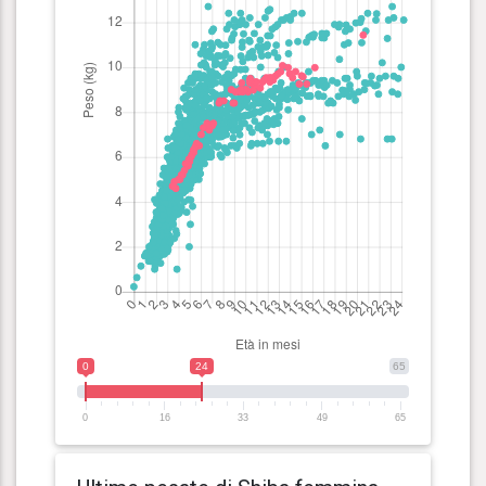
0
24
65
0
16
33
49
65