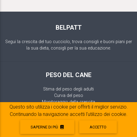
BELPATT
Segui la crescita del tuo cucciolo, trova consigli e buoni piani per
la sua dieta, consigli per la sua educazione.
PESO DEL CANE
Stima del peso degli adulti
Curva del peso
Monitoraggio della crescita
Questo sito utilizza i cookie per offrirti il ​​miglior servizio.
Continuando la navigazione accetti l'utilizzo dei cookie.
SAPERNE DI PIÙ
ACCETTO
ALIMENTAZIONE