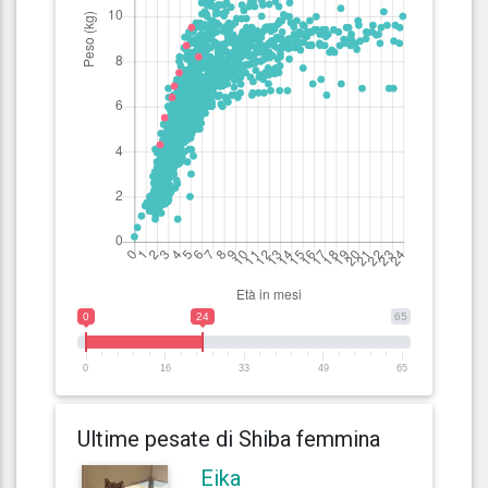
0
24
65
0
16
33
49
65
Ultime pesate di Shiba femmina
Eika