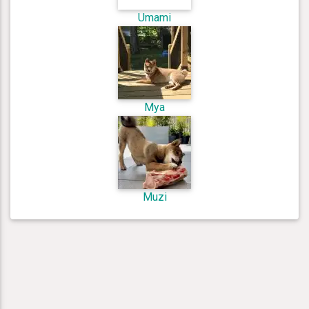
Umami
Mya
Muzi