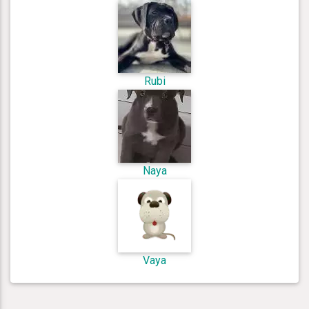
Rubi
Naya
Vaya