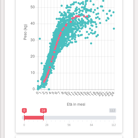
0
24
112
0
28
56
84
112