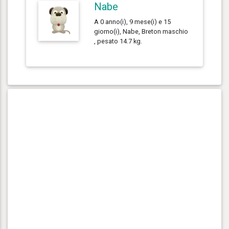
Nabe
A 0 anno(i), 9 mese(i) e 15
giorno(i), Nabe, Breton maschio
, pesato 14.7 kg.