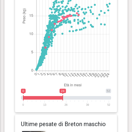
0
24
52
0
13
26
39
52
Ultime pesate di Breton maschio