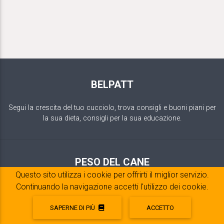
BELPATT
Segui la crescita del tuo cucciolo, trova consigli e buoni piani per
la sua dieta, consigli per la sua educazione.
PESO DEL CANE
Questo sito utilizza i cookie per offrirti il ​​miglior servizio.
Stima del peso degli adulti
Continuando la navigazione accetti l'utilizzo dei cookie.
Curva del peso
Monitoraggio della crescita
SAPERNE DI PIÙ
ACCETTO