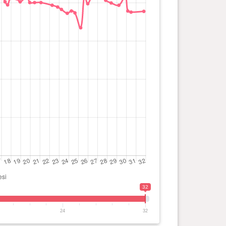
32
24
32