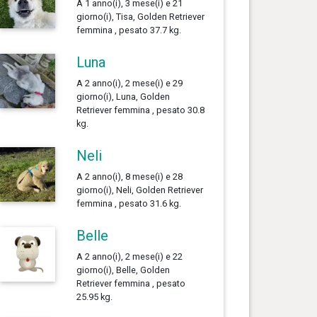
A 1 anno(i), 3 mese(i) e 21
giorno(i), Tisa, Golden Retriever
femmina , pesato 37.7 kg.
Luna
A 2 anno(i), 2 mese(i) e 29
giorno(i), Luna, Golden
Retriever femmina , pesato 30.8
kg.
Neli
A 2 anno(i), 8 mese(i) e 28
giorno(i), Neli, Golden Retriever
femmina , pesato 31.6 kg.
Belle
A 2 anno(i), 2 mese(i) e 22
giorno(i), Belle, Golden
Retriever femmina , pesato
25.95 kg.