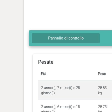
Pannello di controllo
Pesate
Età
Peso
2 anno(i), 7 mese(i) e 25
28.85
giorno(i)
kg
2 anno(i), 6 mese(i) e 15
28.75