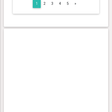
Next
1
2
3
4
5
»