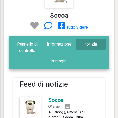
Socoa
suddividere
Pannello di
Informazione
notizia
controllo
Immagini
Feed di notizie
Socoa
3 giorni
A 5 anno(i), 4 mese(i) e 8
giorno(i), Socoa, Shiba,