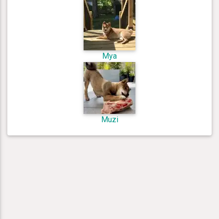
Mya
Muzi