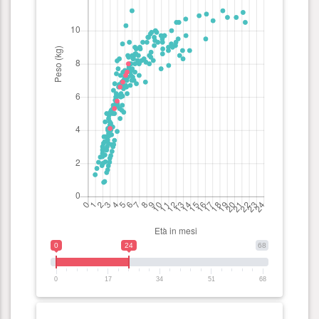
0
24
68
0
17
34
51
68