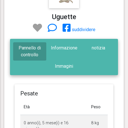
Uguette
suddividere
Pannello di
Informazione
notizia
controllo
Immagini
Pesate
Età
Peso
0 anno(i), 5 mese(i) e 16
8 kg