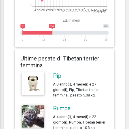
0
24
68
0
17
34
51
68
Ultime pesate di Tibetan terrier
femmina
Pip
A 0 anno(i), 4 mese(i) e 27
giorno(i), Pip, Tibetan terrier
femmina , pesato 5.08 kg.
Rumba
A 4 anno(i), 4 mese(i) e 22
giorno(i), Rumba, Tibetan terrier
femmina , pesato 10.3 kg.