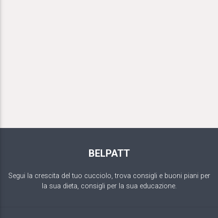
BELPATT
Segui la crescita del tuo cucciolo, trova consigli e buoni piani per
la sua dieta, consigli per la sua educazione.