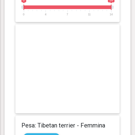
0
14
0
4
7
11
14
Pesa: Tibetan terrier - Femmina