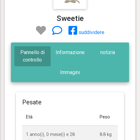
Sweetie
suddividere
Pannello di
Informazione
notizia
controllo
Immagini
Pesate
Età
Peso
1 anno(i), 0 mese(i) e 28
8.8 kg