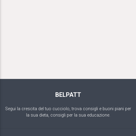
BELPATT
Segui la crescita del tuo cucciolo, trova consigli e buoni piani per
la sua dieta, consigli per la sua educazione.