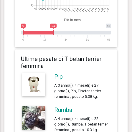
0
24
68
0
17
34
51
68
Ultime pesate di Tibetan terrier
femmina
Pip
A 0 anno(i), 4 mese(i) e 27
giorno(i), Pip, Tibetan terrier
femmina , pesato 5.08 kg.
Rumba
A 4 anno(i), 4 mese(i) e 22
giorno(i), Rumba, Tibetan terrier
femmina , pesato 10.3 kg.