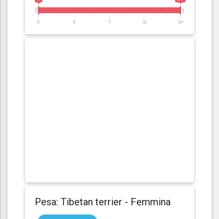
0
4
7
11
14
Pesa: Tibetan terrier - Femmina