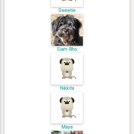
Sweetie
Siam-Bho
Nikkita
Maya