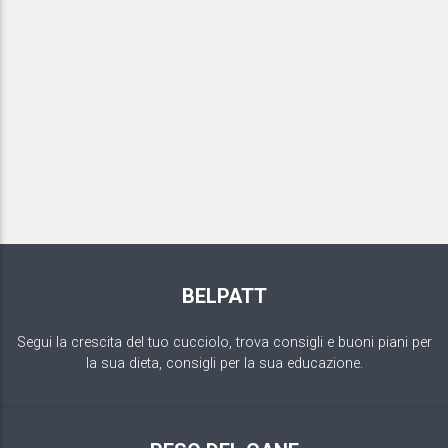
BELPATT
Segui la crescita del tuo cucciolo, trova consigli e buoni piani per
la sua dieta, consigli per la sua educazione.