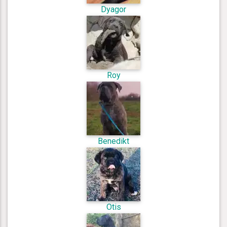
Dyagor
Roy
Benedikt
Otis