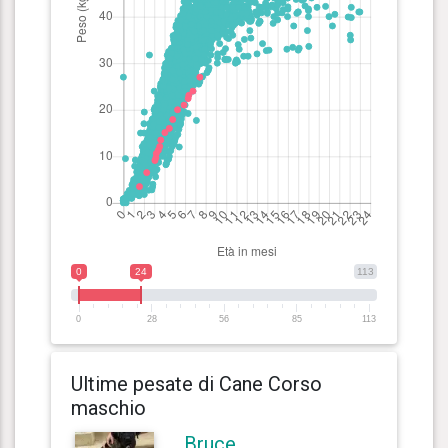
0
24
113
0
28
56
85
113
Ultime pesate di Cane Corso
maschio
Bruce