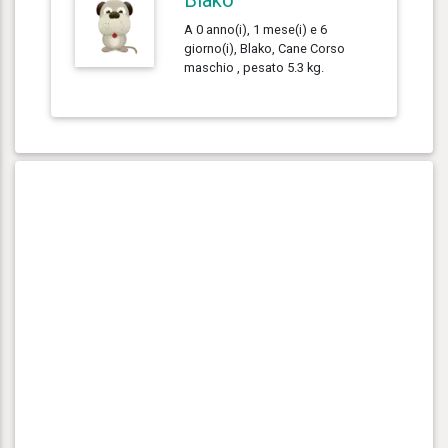
A 0 anno(i), 1 mese(i) e 6
giorno(i), Blako, Cane Corso
maschio , pesato 5.3 kg.