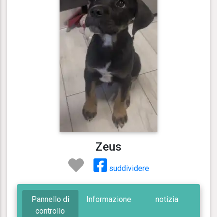
Zeus
suddividere
Pannello di
Informazione
notizia
controllo