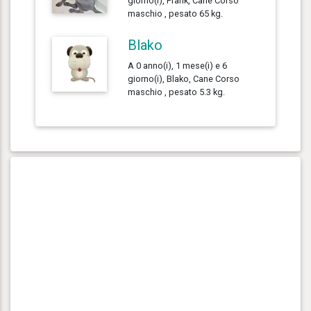
giorno(i), Frank, Cane Corso
maschio , pesato 65 kg.
Blako
A 0 anno(i), 1 mese(i) e 6
giorno(i), Blako, Cane Corso
maschio , pesato 5.3 kg.