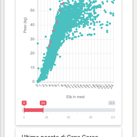
0
24
113
0
28
56
85
113